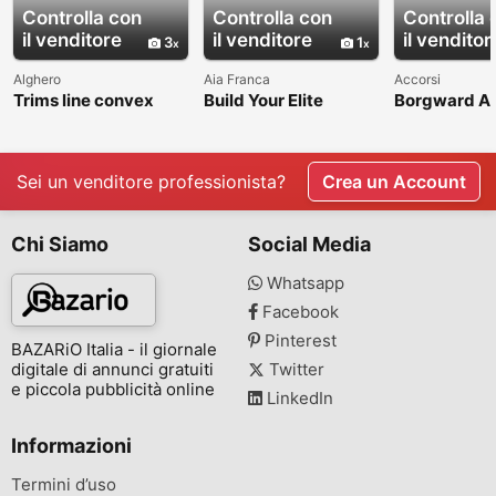
Controlla con
Controlla con
Controlla 
il venditore
il venditore
il venditor
3
1
Alghero
Aia Franca
Accorsi
Trims line convex
Build Your Elite
Borgward Ar
Datsun Roadster
Whitelabel Crypto
bumpers
Fairlady 1600 2000
Exchange Software
(1967-1970)
at Hivelance
Sei un venditore professionista?
Crea un Account
Chi Siamo
Social Media
Whatsapp
Facebook
Pinterest
BAZARiO Italia - il giornale
digitale di annunci gratuiti
Twitter
e piccola pubblicità online
LinkedIn
Informazioni
Termini d’uso