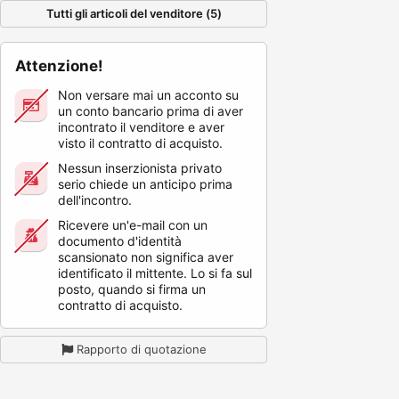
Tutti gli articoli del venditore (5)
Attenzione!
Non versare mai un acconto su
un conto bancario prima di aver
incontrato il venditore e aver
visto il contratto di acquisto.
Nessun inserzionista privato
serio chiede un anticipo prima
dell'incontro.
Ricevere un'e-mail con un
documento d'identità
scansionato non significa aver
identificato il mittente. Lo si fa sul
posto, quando si firma un
contratto di acquisto.
Rapporto di quotazione