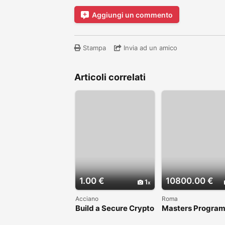
Aggiungi un commento
Stampa
Invia ad un amico
Articoli correlati
1.00 €
10800.00 €
1
Acciano
Roma
Build a Secure Crypto
Masters Program
Wallet Platform Like
Spain – Study at
Phantom in 5 days
Business School 