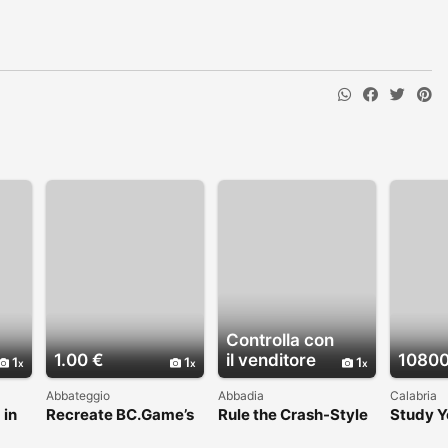
Controlla con
1.00 €
il venditore
10800
1
1
1
Abbateggio
Abbadia
Calabria
 in
Recreate BC.Game’s
Rule the Crash-Style
Study Y
 C3S
Success with Our
Gaming World with
Spain: 
in
White-Label Crypto
Chicken Road Clone
Busines