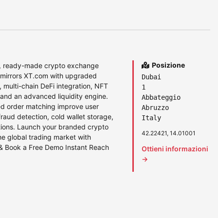
Posizione
ul, ready-made crypto exchange
It mirrors XT.com with upgraded
Dubai
 multi-chain DeFi integration, NFT
1
 and an advanced liquidity engine.
Abbateggio
d order matching improve user
Abruzzo
fraud detection, cold wallet storage,
Italy
tions. Launch your branded crypto
42.22421, 14.01001
e global trading market with
 & Book a Free Demo Instant Reach
Ottieni informazioni
→