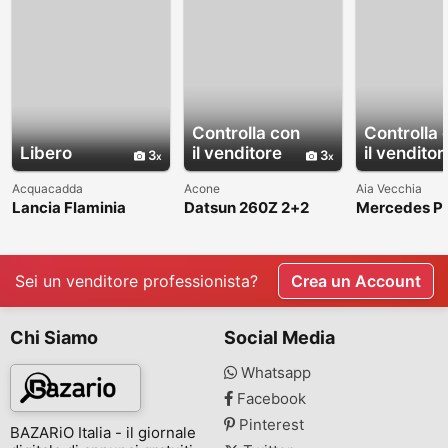
Controlla con
Controlla 
Libero
il venditore
il venditor
3
3
Acquacadda
Acone
Aia Vecchia
Lancia Flaminia
Datsun 260Z 2+2
Mercedes P
Touring GT and
seaters bumpers
W113 bumpe
Convertible bumpers
guard bump
Sei un venditore professionista?
Crea un Account
Chi Siamo
Social Media
Whatsapp
Facebook
Pinterest
BAZARiO Italia - il giornale