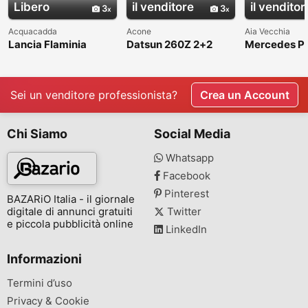
Libero
il venditore
il venditor
3
3
Acquacadda
Acone
Aia Vecchia
Lancia Flaminia
Datsun 260Z 2+2
Mercedes P
Touring GT and
seaters bumpers
W113 bumpe
Convertible bumpers
guard bump
Sei un venditore professionista?
Crea un Account
Chi Siamo
Social Media
Whatsapp
Facebook
Pinterest
BAZARiO Italia - il giornale
digitale di annunci gratuiti
Twitter
e piccola pubblicità online
LinkedIn
Informazioni
Termini d’uso
Privacy & Cookie