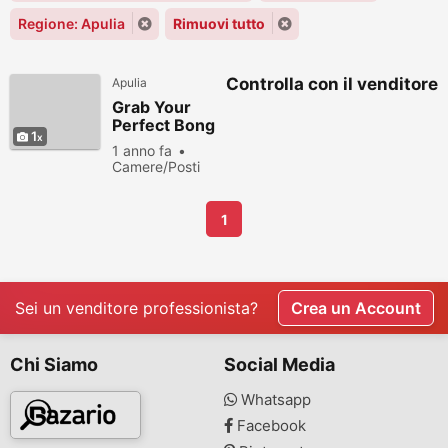
Regione: Apulia
Rimuovi tutto
Controlla con il venditore
Apulia
Grab Your
Perfect Bong
1
from Lookah’s
1 anno fa
Premium
Camere/Posti
Lineup
letto
82
persone viste
1
Sei un venditore professionista?
Crea un Account
Chi Siamo
Social Media
Whatsapp
Facebook